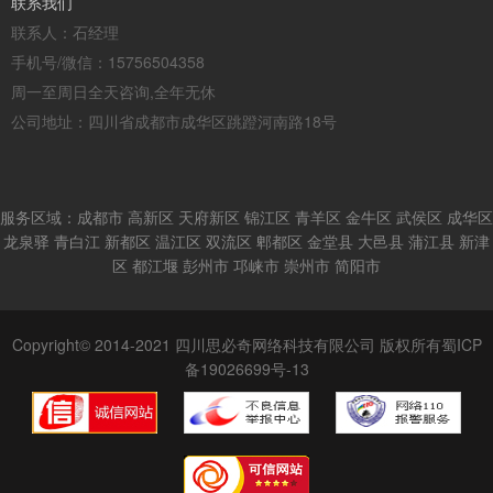
联系我们
联系人：石经理
手机号/微信：15756504358
周一至周日全天咨询,全年无休
公司地址：四川省成都市成华区跳蹬河南路18号
服务区域：成都市 高新区 天府新区 锦江区 青羊区 金牛区 武侯区 成华区
龙泉驿 青白江 新都区 温江区 双流区 郫都区 金堂县 大邑县 蒲江县 新津
区 都江堰 彭州市 邛崃市 崇州市 简阳市
Copyright© 2014-2021 四川思必奇网络科技有限公司 版权所有
蜀ICP
备19026699号-13