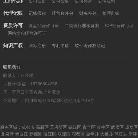
工商代办
公司注册
公司变更
公司异常
公司注销
代理记账
记账报税
经营账外包
财务外包
整理乱账
资质许可
食品经营许可证
二类医疗器械备案
ICP经营许可证
网络文化经营许可证
知识产权
商标注册
专利申请
软件著作权登记
联系我们
联系人：石经理
手机号/微信：15756504358
周一至周日全天咨询,全年无休
公司地址：四川省成都市成华区跳蹬河南路18号
服务区域：成都市 高新区 天府新区 锦江区 青羊区 金牛区 武侯区 成华区
龙泉驿 青白江 新都区 温江区 双流区 郫都区 金堂县 大邑县 蒲江县 新津