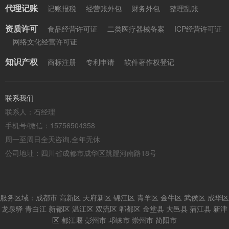
代理记账
记账报税
经营账外包
财务外包
整理乱账
资质许可
食品经营许可证
二类医疗器械备案
ICP经营许可证
网络文化经营许可证
知识产权
商标注册
专利申请
软件著作权登记
联系我们
联系人：石经理
手机号/微信：15756504358
周一至周日全天咨询,全年无休
公司地址：四川省成都市成华区跳蹬河南路18号
服务区域：成都市 高新区 天府新区 锦江区 青羊区 金牛区 武侯区 成华区
龙泉驿 青白江 新都区 温江区 双流区 郫都区 金堂县 大邑县 蒲江县 新津
区 都江堰 彭州市 邛崃市 崇州市 简阳市