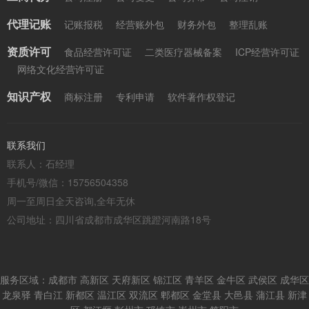
代理记账
记账报税
经营账外包
财务外包
整理乱账
资质许可
食品经营许可证
二类医疗器械备案
ICP经营许可证
网络文化经营许可证
知识产权
商标注册
专利申请
软件著作权登记
联系我们
联系人：石经理
手机号/微信：15756504358
周一至周日全天咨询,全年无休
公司地址：四川省成都市成华区跳蹬河南路18号
服务区域：成都市 高新区 天府新区 锦江区 青羊区 金牛区 武侯区 成华区
龙泉驿 青白江 新都区 温江区 双流区 郫都区 金堂县 大邑县 蒲江县 新津