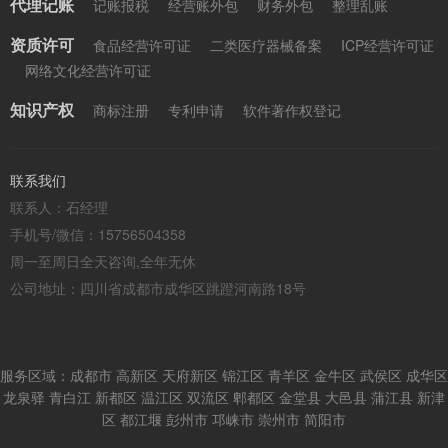
代理记账
记账报税
经营账外包
财务外包
整理乱账
资质许可
食品经营许可证
二类医疗器械备案
ICP经营许可证
网络文化经营许可证
知识产权
商标注册
专利申请
软件著作权登记
联系我们
联系人：石经理
手机号/微信：15756504358
周一至周日全天咨询,全年无休
公司地址：四川省成都市成华区跳蹬河南路18号
服务区域：成都市 高新区 天府新区 锦江区 青羊区 金牛区 武侯区 成华区
龙泉驿 青白江 新都区 温江区 双流区 郫都区 金堂县 大邑县 蒲江县 新津
区 都江堰 彭州市 邛崃市 崇州市 简阳市